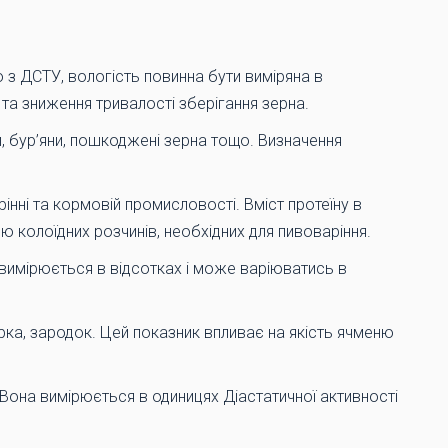
о з ДСТУ, вологість повинна бути виміряна в
та зниження тривалості зберігання зерна.
и, бур’яни, пошкоджені зерна тощо. Визначення
інні та кормовій промисловості. Вміст протеїну в
ю колоїдних розчинів, необхідних для пивоваріння.
 вимірюється в відсотках і може варіюватись в
рка, зародок. Цей показник впливає на якість ячменю
 Вона вимірюється в одиницях Діастатичної активності