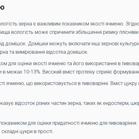
ню
вологість зерна є важливим показником якості ячменю. Згідн
ища вологість може спричинити збільшення ризику плісняви 
 від домішок. Домішки можуть включати інші зернові культур
рна та вимірювання відсотка домішок.
ком для оцінки якості ячменю та його використання в пивовар
ти в межах 10-13%. Високий вміст протеїну сприяє формуванн
сті ячменю, що використовується в пивоварінні. Вміст цукру
азує відсоток різних частин зерна, таких як ендосперм, шкі
 показником для оцінки придатності ячменю для пивоваріння.
 складні цукри в прості.