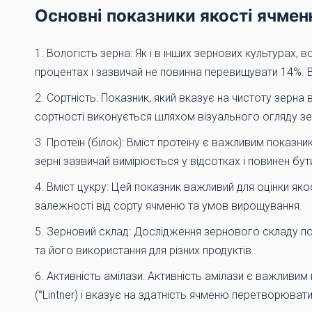
Основні показники якості ячме
Вологість зерна: Як і в інших зернових культурах, 
процентах і зазвичай не повинна перевищувати 14%. В
Сортність: Показник, який вказує на чистоту зерна
сортності виконується шляхом візуального огляду зе
Протеїн (білок): Вміст протеїну є важливим показни
зерні зазвичай вимірюється у відсотках і повинен бу
Вміст цукру: Цей показник важливий для оцінки яко
залежності від сорту ячменю та умов вирощування.
Зерновий склад: Дослідження зернового складу пок
та його використання для різних продуктів.
Активність амілази: Активність амілази є важливим
(°Lintner) і вказує на здатність ячменю перетворювати